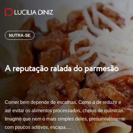
NUTRA-SE
A reputação ralada do parmesão
Comer bem depende de escolhas. Como a de reduzir e
até evitar os alimentos processados, cheios de químicas.
Imagine que nem o mais simples deles, presumivelmente
com poucos aditivos, escapa.…