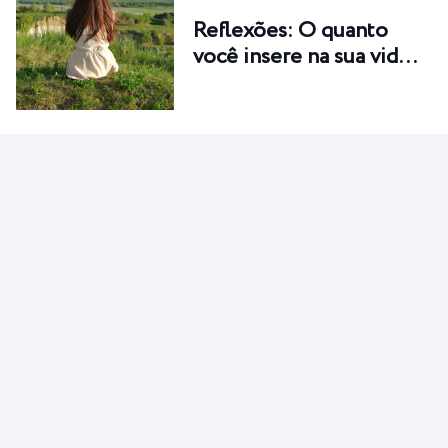
Reflexões: O quanto
você insere na sua vid…
NUTRA-SE
O barato do ovo