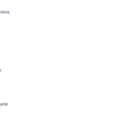
xtura,
e
tante