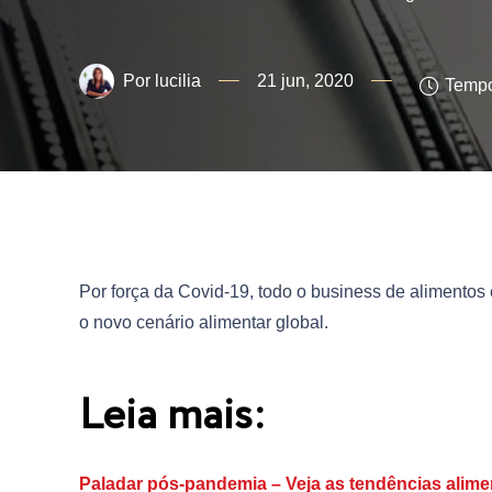
lucilia
21 jun, 2020
Tempo
Por força da Covid-19, todo o business de alimento
o novo cenário alimentar global.
Leia mais:
Paladar pós-pandemia – Veja as tendências alim