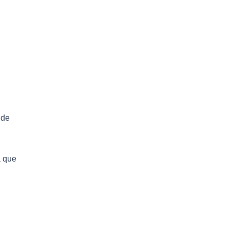
 de
a que