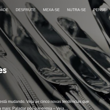
DADE
DESFRUTE
MEXA-SE
NUTRA-SE
PENSE
es
s está mudando. Veja as cinco novas tendências que
ia mais: Paladar pós-pandemia – Veja…