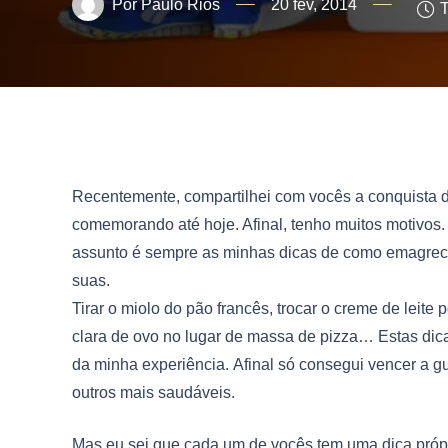
Paulo Rios
20 fev, 2014
T
Recentemente, compartilhei com vocês a conquista 
comemorando até hoje. Afinal, tenho muitos motivos
assunto é sempre as minhas dicas de como emagrecer
suas.
Tirar o miolo do pão francês, trocar o creme de leite 
clara de ovo no lugar de massa de pizza… Estas dicas
da minha experiência. Afinal só consegui vencer a gu
outros mais saudáveis.
Mas eu sei que cada um de vocês tem uma dica própr