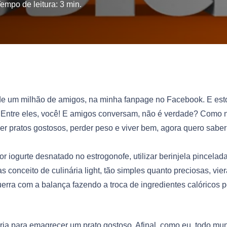
empo de leitura:
3
min.
de um milhão de amigos, na minha fanpage no Facebook. E est
. Entre eles, você! E amigos conversam, não é verdade? Como 
 pratos gostosos, perder peso e viver bem, agora quero saber
por iogurte desnatado no estrogonofe, utilizar berinjela pincela
 conceito de culinária light, tão simples quanto preciosas, vie
erra com a balança fazendo a troca de ingredientes calóricos p
ia para emagrecer um prato gostoso. Afinal, como eu, todo mu