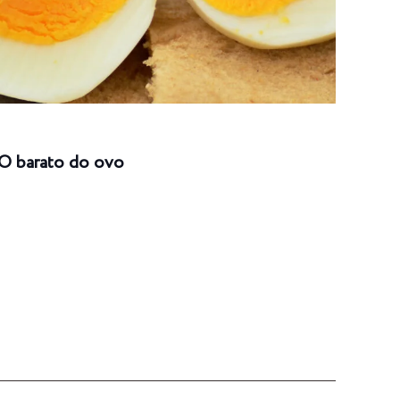
O barato do ovo
Risc