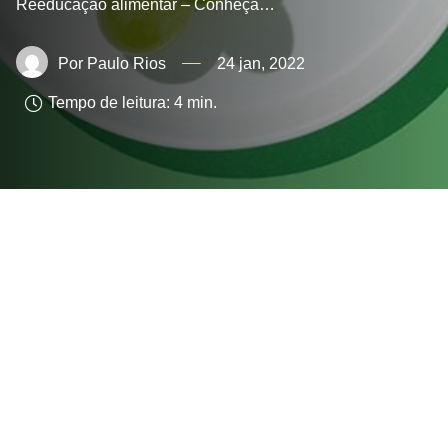
Reeducação alimentar – Conheça…
Paulo Rios
24 jan, 2022
Tempo de leitura:
4
min.